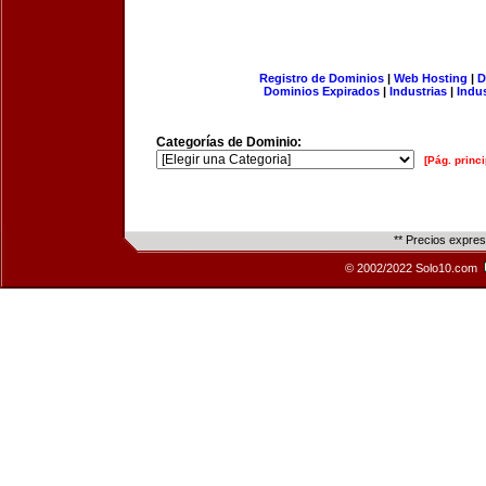
Registro de Dominios
|
Web Hosting
|
D
Dominios Expirados
|
Industrias
|
Indu
Categorías de Dominio:
[Pág. princi
** Precios expre
© 2002/2022 Solo10.com