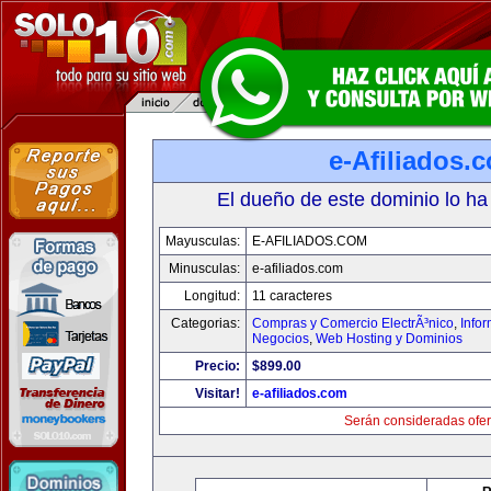
e-Afiliados.
El dueño de este dominio lo ha
Mayusculas:
E-AFILIADOS.COM
Minusculas:
e-afiliados.com
Longitud:
11 caracteres
Categorias:
Compras y Comercio ElectrÃ³nico
,
Info
Negocios
,
Web Hosting y Dominios
Precio:
$899.00
Visitar!
e-afiliados.com
Serán consideradas ofer