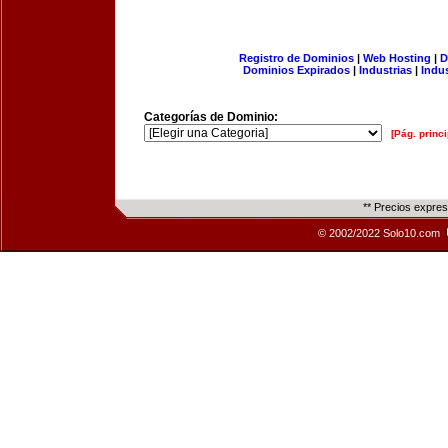
Registro de Dominios
|
Web Hosting
|
D
Dominios Expirados
|
Industrias
|
Indu
Categorías de Dominio:
[Pág. princi
** Precios expre
© 2002/2022 Solo10.com