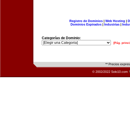
Registro de Dominios
|
Web Hosting
|
D
Dominios Expirados
|
Industrias
|
Indu
Categorías de Dominio:
[Pág. princi
** Precios expre
© 2002/2022 Solo10.com