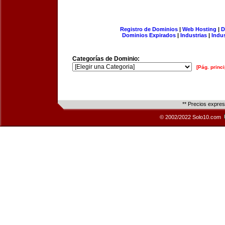
Registro de Dominios
|
Web Hosting
|
D
Dominios Expirados
|
Industrias
|
Indu
Categorías de Dominio:
[Pág. princi
** Precios expre
© 2002/2022 Solo10.com