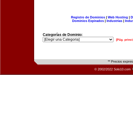
Registro de Dominios
|
Web Hosting
|
D
Dominios Expirados
|
Industrias
|
Indu
Categorías de Dominio:
[Pág. princi
** Precios expre
© 2002/2022 Solo10.com