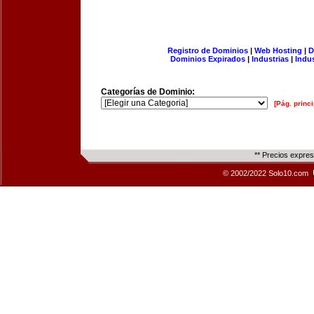
Registro de Dominios
|
Web Hosting
|
D
Dominios Expirados
|
Industrias
|
Indu
Categorías de Dominio:
[Pág. princi
** Precios expre
© 2002/2022 Solo10.com