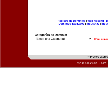
Registro de Dominios
|
Web Hosting
|
D
Dominios Expirados
|
Industrias
|
Indu
Categorías de Dominio:
[Pág. princi
** Precios expre
© 2002/2022 Solo10.com