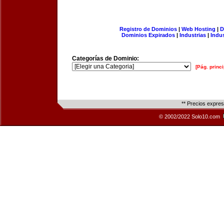
Registro de Dominios
|
Web Hosting
|
D
Dominios Expirados
|
Industrias
|
Indu
Categorías de Dominio:
[Pág. princi
** Precios expre
© 2002/2022 Solo10.com