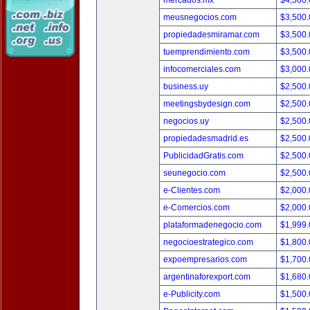
mercados.mx
$4,500
meusnegocios.com
$3,500
propiedadesmiramar.com
$3,500
tuemprendimiento.com
$3,500
infocomerciales.com
$3,000
business.uy
$2,500
meetingsbydesign.com
$2,500
negocios.uy
$2,500
propiedadesmadrid.es
$2,500
PublicidadGratis.com
$2,500
seunegocio.com
$2,500
e-Clientes.com
$2,000
e-Comercios.com
$2,000
plataformadenegocio.com
$1,999
negocioestrategico.com
$1,800
expoempresarios.com
$1,700
argentinaforexport.com
$1,680
e-Publicity.com
$1,500