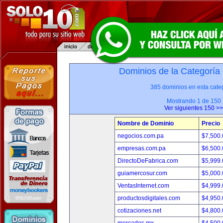
Dominios de la Categoría
385 dominios en esta categ
Mostrando 1 de 150
Ver siguientes 150 >>
Nombre de Dominio
Precio
negocios.com.pa
$7,500
empresas.com.pa
$6,500
DirectoDeFabrica.com
$5,999
guiamercosur.com
$5,000
VentasInternet.com
$4,999
productosdigitales.com
$4,950
cotizaciones.net
$4,800