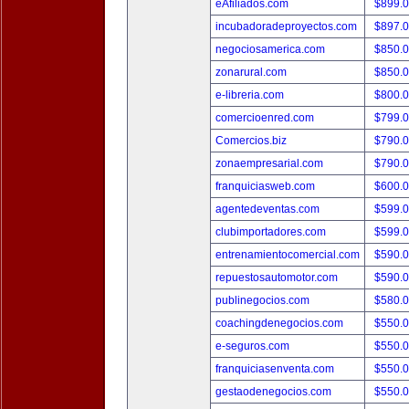
eAfiliados.com
$899.
incubadoradeproyectos.com
$897.
negociosamerica.com
$850.
zonarural.com
$850.
e-libreria.com
$800.
comercioenred.com
$799.
Comercios.biz
$790.
zonaempresarial.com
$790.
franquiciasweb.com
$600.
agentedeventas.com
$599.
clubimportadores.com
$599.
entrenamientocomercial.com
$590.
repuestosautomotor.com
$590.
publinegocios.com
$580.
coachingdenegocios.com
$550.
e-seguros.com
$550.
franquiciasenventa.com
$550.
gestaodenegocios.com
$550.