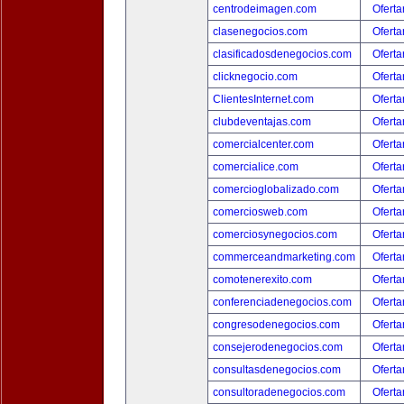
centrodeimagen.com
Oferta
clasenegocios.com
Oferta
clasificadosdenegocios.com
Oferta
clicknegocio.com
Oferta
ClientesInternet.com
Oferta
clubdeventajas.com
Oferta
comercialcenter.com
Oferta
comercialice.com
Oferta
comercioglobalizado.com
Oferta
comerciosweb.com
Oferta
comerciosynegocios.com
Oferta
commerceandmarketing.com
Oferta
comotenerexito.com
Oferta
conferenciadenegocios.com
Oferta
congresodenegocios.com
Oferta
consejerodenegocios.com
Oferta
consultasdenegocios.com
Oferta
consultoradenegocios.com
Oferta