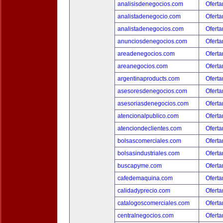
analisisdenegocios.com
Oferta
analistadenegocio.com
Oferta
analistadenegocios.com
Oferta
anunciosdenegocios.com
Oferta
areadenegocios.com
Oferta
areanegocios.com
Oferta
argentinaproducts.com
Oferta
asesoresdenegocios.com
Oferta
asesoriasdenegocios.com
Oferta
atencionalpublico.com
Oferta
atenciondeclientes.com
Oferta
bolsascomerciales.com
Oferta
bolsasindustriales.com
Oferta
buscapyme.com
Oferta
cafedemaquina.com
Oferta
calidadyprecio.com
Oferta
catalogoscomerciales.com
Oferta
centralnegocios.com
Oferta