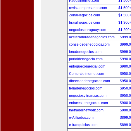
PagosInternet.com
$1,500
revistaempresarios.com
$1,500
ZonaNegocios.com
$1,500
brasilnegocios.com
$1,300
negociosparaguay.com
$1,200
aceleradoradenegocios.com
$999.
consejosdenegocios.com
$999.
forodenegocios.com
$999.
portaldenegocio.com
$990.
enfoquecomercial.com
$980.
ComercioInternet.com
$950.
direcciondenegocios.com
$950.
feriadenegocios.com
$950.
negociosyfinanzas.com
$950.
enlacesdenegocios.com
$900.
thetradernetwork.com
$900.
e-Afiliados.com
$899.
e-franquicias.com
$899.