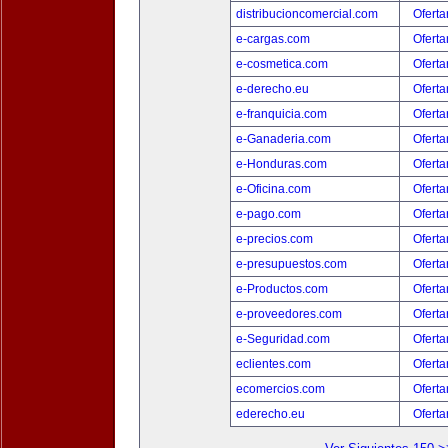
distribucioncomercial.com
Oferta
e-cargas.com
Oferta
e-cosmetica.com
Oferta
e-derecho.eu
Oferta
e-franquicia.com
Oferta
e-Ganaderia.com
Oferta
e-Honduras.com
Oferta
e-Oficina.com
Oferta
e-pago.com
Oferta
e-precios.com
Oferta
e-presupuestos.com
Oferta
e-Productos.com
Oferta
e-proveedores.com
Oferta
e-Seguridad.com
Oferta
eclientes.com
Oferta
ecomercios.com
Oferta
ederecho.eu
Oferta