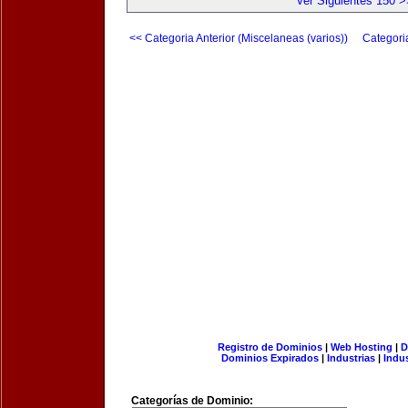
Ver Siguientes 150 >
<< Categoria Anterior (Miscelaneas (varios))
Categori
Registro de Dominios
|
Web Hosting
|
D
Dominios Expirados
|
Industrias
|
Indu
Categorías de Dominio: