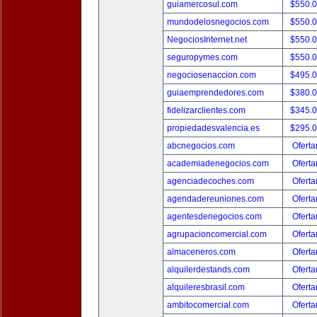
guiamercosul.com
$550.
mundodelosnegocios.com
$550.
NegociosInternet.net
$550.
seguropymes.com
$550.
negociosenaccion.com
$495.
guiaemprendedores.com
$380.
fidelizarclientes.com
$345.
propiedadesvalencia.es
$295.
abcnegocios.com
Oferta
academiadenegocios.com
Oferta
agenciadecoches.com
Oferta
agendadereuniones.com
Oferta
agentesdenegocios.com
Oferta
agrupacioncomercial.com
Oferta
almaceneros.com
Oferta
alquilerdestands.com
Oferta
alquileresbrasil.com
Oferta
ambitocomercial.com
Oferta